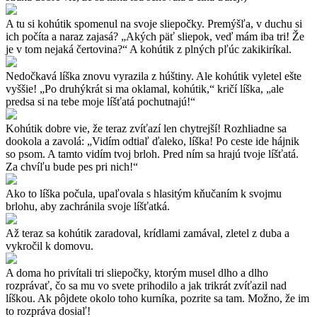
A tu si kohútik spomenul na svoje sliepočky. Premýšľa, v duchu si
ich počíta a naraz zajasá? „Akých päť sliepok, veď mám iba tri! Že
je v tom nejaká čertovina?“ A kohútik z plných pľúc zakikiríkal.
Nedočkavá líška znovu vyrazila z húštiny. Ale kohútik vyletel ešte
vyššie! „Po druhýkrát si ma oklamal, kohútik,“ kričí líška, „ale
predsa si na tebe moje líšťatá pochutnajú!“
Kohútik dobre vie, že teraz zvíťazí len chytrejší! Rozhliadne sa
dookola a zavolá: „Vidím odtiaľ ďaleko, líška! Po ceste ide hájnik
so psom. A tamto vidím tvoj brloh. Pred ním sa hrajú tvoje líšťatá.
Za chvíľu bude pes pri nich!“
Ako to líška počula, upaľovala s hlasitým kňučaním k svojmu
brlohu, aby zachránila svoje líšťatká.
Až teraz sa kohútik zaradoval, krídlami zamával, zletel z duba a
vykročil k domovu.
A doma ho privítali tri sliepočky, ktorým musel dlho a dlho
rozprávať, čo sa mu vo svete prihodilo a jak trikrát zvíťazil nad
líškou. Ak pôjdete okolo toho kurníka, pozrite sa tam. Možno, že im
to rozpráva dosiaľ!