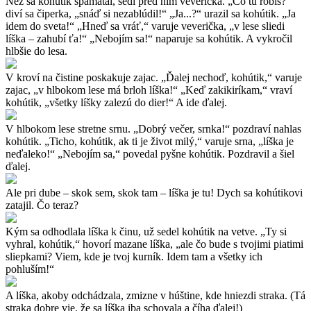
Než sa kohútik spamätal, sedí pred ním veverička. „Čo tu robíš?“
diví sa čiperka, „snáď si nezablúdil!“ „Ja...?“ urazil sa kohútik. „Ja
idem do sveta!“ „Hneď sa vráť,“ varuje veverička, „v lese sliedi
líška – zahubí ťa!“ „Nebojím sa!“ naparuje sa kohútik. A vykročil
hlbšie do lesa.
V kroví na čistine poskakuje zajac. „Ďalej nechoď, kohútik,“ varuje
zajac, „v hlbokom lese má brloh líška!“ „Keď zakikiríkam,“ vraví
kohútik, „všetky líšky zalezú do dier!“ A ide ďalej.
V hlbokom lese stretne srnu. „Dobrý večer, srnka!“ pozdraví nahlas
kohútik. „Ticho, kohútik, ak ti je život milý,“ varuje srna, „líška je
neďaleko!“ „Nebojím sa,“ povedal pyšne kohútik. Pozdravil a šiel
ďalej.
Ale pri dube – skok sem, skok tam – líška je tu! Dych sa kohútikovi
zatajil. Čo teraz?
Kým sa odhodlala líška k činu, už sedel kohútik na vetve. „Ty si
vyhral, kohútik,“ hovorí mazane líška, „ale čo bude s tvojimi piatimi
sliepkami? Viem, kde je tvoj kurník. Idem tam a všetky ich
pohluším!“
A líška, akoby odchádzala, zmizne v húštine, kde hniezdi straka. (Tá
straka dobre vie, že sa líška iba schovala a číha ďalej!)