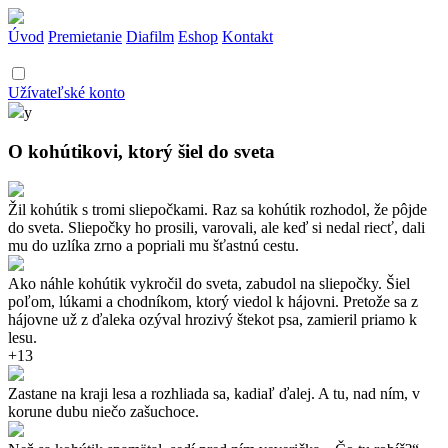
Úvod
Premietanie
Diafilm
Eshop
Kontakt
Užívateľské konto
y
O kohútikovi, ktorý šiel do sveta
Žil kohútik s tromi sliepočkami. Raz sa kohútik rozhodol, že pôjde
do sveta. Sliepočky ho prosili, varovali, ale keď si nedal riecť, dali
mu do uzlíka zrno a popriali mu šťastnú cestu.
Ako náhle kohútik vykročil do sveta, zabudol na sliepočky. Šiel
poľom, lúkami a chodníkom, ktorý viedol k hájovni. Pretože sa z
hájovne už z ďaleka ozýval hrozivý štekot psa, zamieril priamo k
lesu.
+13
Zastane na kraji lesa a rozhliada sa, kadiaľ ďalej. A tu, nad ním, v
korune dubu niečo zašuchoce.