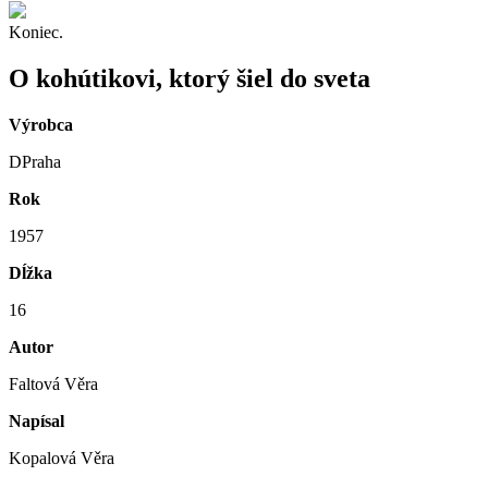
Koniec.
O kohútikovi, ktorý šiel do sveta
Výrobca
DPraha
Rok
1957
Dĺžka
16
Autor
Faltová Věra
Napísal
Kopalová Věra