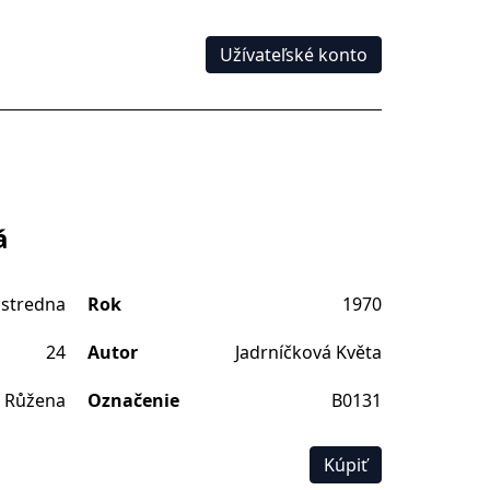
Užívateľské konto
á
stredna
Rok
1970
24
Autor
Jadrníčková Květa
 Růžena
Označenie
B0131
Kúpiť