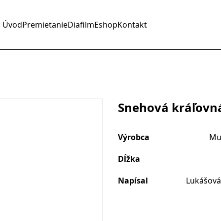
Úvod
Premietanie
Diafilm
Eshop
Kontakt
Snehová kráľovn
Výrobca
Mu
Dĺžka
Napísal
Lukášová