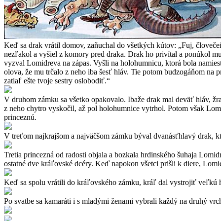
Keď sa drak vrátil domov, zaňuchal do všetkých kútov: „Fuj, človečeina
nezľakol a vyšiel z komory pred draka. Drak ho privítal a ponúkol mu 
vyzval Lomidreva na zápas. Vyšli na holohumnicu, ktorá bola namiesto
olova, že mu trčalo z neho iba šesť hláv. Tie potom budzogáňom na 
zatiaľ ešte tvoje sestry oslobodiť.“
V druhom zámku sa všetko opakovalo. Ibaže drak mal deväť hláv, žral
z neho chytro vyskočil, až pol holohumnice vytrhol. Potom však Lomid
princeznú.
V treťom najkrajšom a najväčšom zámku býval dvanásťhlavý drak, kto
Tretia princezná od radosti objala a bozkala hrdinského šuhaja Lomidre
ostatné dve kráľovské dcéry. Keď napokon všetci prišli k diere, Lomidr
Keď sa spolu vrátili do kráľovského zámku, kráľ dal vystrojiť veľkú 
Po svatbe sa kamaráti i s mladými ženami vybrali každý na druhý vrch a