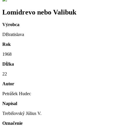
Lomidrevo nebo Valibuk
Výrobca
DBratislava
Rok
1968
Dĺžka
22
Autor
Petrášek Hudec
Napísal
Trebišovský Július V.
Označenie