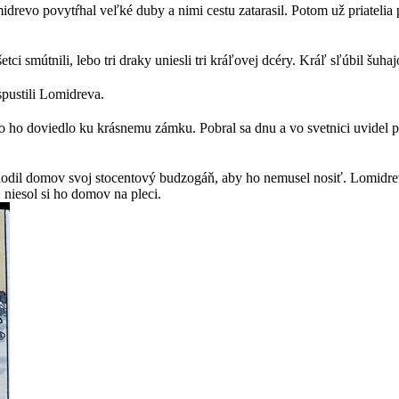
idrevo povytŕhal veľké duby a nimi cestu zatarasil. Potom už priatelia
etci smútnili, lebo tri draky uniesli tri kráľovej dcéry. Kráľ sľúbil šu
spustili Lomidreva.
o ho doviedlo ku krásnemu zámku. Pobral sa dnu a vo svetnici uvidel p
ahodil domov svoj stocentový budzogáň, aby ho nemusel nosiť. Lomidrev
niesol si ho domov na pleci.