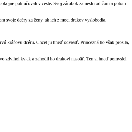
 pokojne pokračovali v ceste. Svoj zárobok zaniesli rodičom a potom
hajom svoje dcéry za ženy, ak ich z moci drakov vyslobodia.
rvú kráľovu dcéru. Chcel ju hneď odviesť. Princezná ho však prosila,
o zdvihol kyjak a zahodil ho drakovi naspäť. Ten si hneď pomyslel,