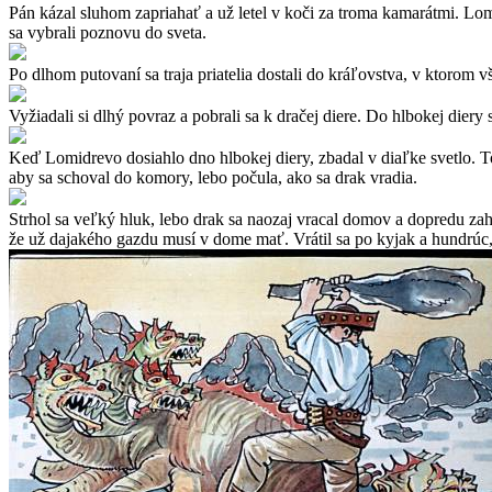
Pán kázal sluhom zapriahať a už letel v koči za troma kamarátmi. Lom
sa vybrali poznovu do sveta.
Po dlhom putovaní sa traja priatelia dostali do kráľovstva, v ktorom vš
Vyžiadali si dlhý povraz a pobrali sa k dračej diere. Do hlbokej diery 
Keď Lomidrevo dosiahlo dno hlbokej diery, zbadal v diaľke svetlo. T
aby sa schoval do komory, lebo počula, ako sa drak vradia.
Strhol sa veľký hluk, lebo drak sa naozaj vracal domov a dopredu z
že už dajakého gazdu musí v dome mať. Vrátil sa po kyjak a hundrúc, 