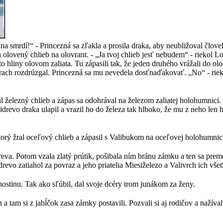
 smrdí!“ - Princezná sa zľakla a prosila draka, aby neubližoval človekov
olovený chlieb na olovrant. - „Ja tvoj chlieb jesť nebudem“ - riekol Lo
 hliny olovom zaliata. Tu zápasili tak, že jeden druhého vrážali do o
prach rozdrúzgal. Princezná sa mu nevedela dosťnaďakovať. „No“ - riek
 železný chlieb a zápas sa odohrával na železom zaliatej holohumnici.
revo draka ulapil a vrazil ho do železa tak hlboko, že mu z neho len h
rý žral oceľový chlieb a zápasil s Valibukom na oceľovej holohumnici
va. Potom vzala zlatý prútik, pošibala ním bránu zámku a ten sa premenil
evo zatiahol za povraz a jeho priatelia Miesiželezo a Valivrch ich všet
hostinu. Tak ako sľúbil, dal svoje dcéry trom junákom za ženy.
 tam si z jabĺčok zasa zámky postavili. Pozvali si aj rodičov a nažívali