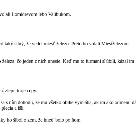
ho volali Lomidrevom lebo Valibukom.
l taký silný, že vedel miesť železo. Preto ho volali Miesiželezom.
o železa, čo jeden z nich unesie. Keď mu to furmani sľúbili, kázal im
 zlepil troje cepy.
i sa s ním dohodli, že mu všetko obilie vymlátia, ak im ako odmenu dá
lecia a išli.
hky ho šibol o zem, že hneď bolo po ňom.