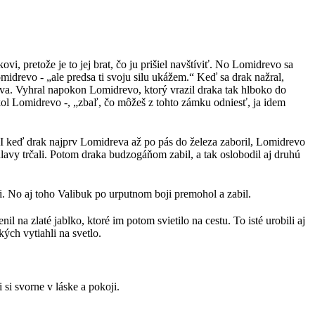
i, pretože je to jej brat, čo ju prišiel navštíviť. No Lomidrevo sa
midrevo - „ale predsa ti svoju silu ukážem.“ Keď sa drak nažral,
lova. Vyhral napokon Lomidrevo, ktorý vrazil draka tak hlboko do
ol Lomidrevo -, „zbaľ, čo môžeš z tohto zámku odniesť, ja idem
 I keď drak najprv Lomidreva až po pás do železa zaboril, Lomidrevo
lavy trčali. Potom draka budzogáňom zabil, a tak oslobodil aj druhú
. No aj toho Valibuk po urputnom boji premohol a zabil.
 na zlaté jablko, ktoré im potom svietilo na cestu. To isté urobili aj
kých vytiahli na svetlo.
 si svorne v láske a pokoji.