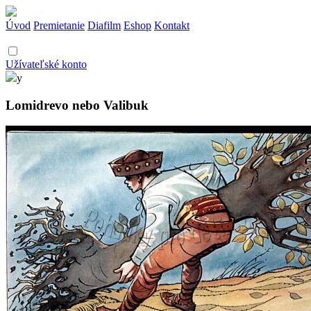
Úvod
Premietanie
Diafilm
Eshop
Kontakt
Užívateľské konto
y
Lomidrevo nebo Valibuk