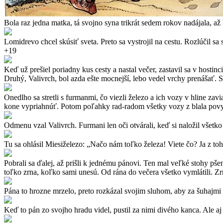
Bola raz jedna matka, tá svojno syna trikrát sedem rokov nadájala, 
Lomidrevo chcel skúsiť sveta. Preto sa vystrojil na cestu. Rozlúčil sa s
+19
Keď už prešiel poriadny kus cesty a nastal večer, zastavil sa v hosti
Druhý, Valivrch, bol azda ešte mocnejší, lebo vedel vrchy prenášať. Ska
Onedlho sa stretli s furmanmi, čo viezli železo a ich vozy v hline zav
kone vypriahnúť. Potom poľahky rad-radom všetky vozy z blala pov
Odmenu vzal Valivrch. Furmani len oči otvárali, keď si naložil všetko 
Tu sa ohlásil Miesiželezo: „Načo nám toľko železa! Viete čo? Ja z toh
Pobrali sa ďalej, až prišli k jednému pánovi. Ten mal veľké stohy pše
toľko zrna, koľko sami unesú. Od rána do večera všetko vymlátili. Zrno
Pána to hrozne mrzelo, preto rozkázal svojim sluhom, aby za šuhajmi
Keď to pán zo svojho hradu videl, pustil za nimi divého kanca. Ale aj