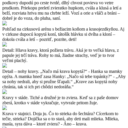
podkovy dupodú po ceste tvrdé, dlhý chvost povieva vo vetre
prudkom. Priekopu preletí zvieratko hupkom, cvála a klusá a letí a
beží, rozviata hriva mu na chrbte leží. Vozí a orie a vláči a bráni –
dobré je do voza, do pluha, saní.
Pohľad na cirkusovú arénu s bežiacim koňom a krasojezdkyňou. Aj
v cirkuse dupocú kopytá koní, tátošík hlávku si dvíha a kloní –
dokola cvála a letí – pozritľ, pozrite, deti!
Detail: Hlava kravy, ktorá požiera trávu. Aká je to veľká hlava, z
papule jej trčí tráva. Rohy to má, žiadne strachy, veď je to tvor
veľmi plachý.
Detail – nohy kravy. „Načo má krava kopytá?“ - Hanka sa mamky
opýta. A mamka hneď zasa Hanky: „Načo sú tebe topánky?“ - „Aby
sa nohy nedrali, aby si pružne šľapali.“ „Krave zas kopytá nohy
chránia, tak si ich pri chôdzi nedoráňa.“
Kravy v stáde. Tiché a družné je to zviera. Keď sa z paše domov
zberá, krotko v stáde vykračuje, vytvrale pritom žuje.
Krava v stajnici. Doja ju. Čo to strieka do šechtára? Cícerkom to
tečie, strieka? Dojička sa o to stará, aby deti mali mlieka. Mlieka,
masla, syra dáva – ktoré zviera? - Áno – krava.