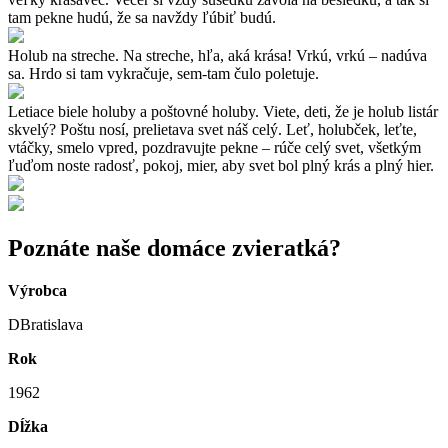
tam pekne hudú, že sa navždy ľúbiť budú.
Holub na streche. Na streche, hľa, aká krása! Vrkú, vrkú – nadúva
sa. Hrdo si tam vykračuje, sem-tam čulo poletuje.
Letiace biele holuby a poštovné holuby. Viete, deti, že je holub listár
skvelý? Poštu nosí, prelietava svet náš celý. Leť, holubček, leťte,
vtáčky, smelo vpred, pozdravujte pekne – rúče celý svet, všetkým
ľuďom noste radosť, pokoj, mier, aby svet bol plný krás a plný hier.
Poznáte naše domáce zvieratká?
Výrobca
DBratislava
Rok
1962
Dĺžka