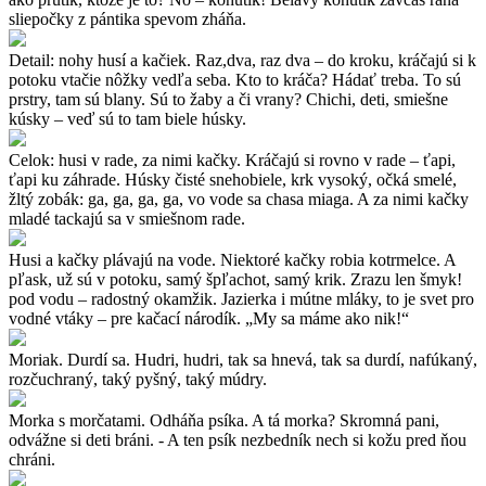
sliepočky z pántika spevom zháňa.
Detail: nohy husí a kačiek. Raz,dva, raz dva – do kroku, kráčajú si k
potoku vtačie nôžky vedľa seba. Kto to kráča? Hádať treba. To sú
prstry, tam sú blany. Sú to žaby a či vrany? Chichi, deti, smiešne
kúsky – veď sú to tam biele húsky.
Celok: husi v rade, za nimi kačky. Kráčajú si rovno v rade – ťapi,
ťapi ku záhrade. Húsky čisté snehobiele, krk vysoký, očká smelé,
žltý zobák: ga, ga, ga, ga, vo vode sa chasa miaga. A za nimi kačky
mladé tackajú sa v smiešnom rade.
Husi a kačky plávajú na vode. Niektoré kačky robia kotrmelce. A
pľask, už sú v potoku, samý špľachot, samý krik. Zrazu len šmyk!
pod vodu – radostný okamžik. Jazierka i mútne mláky, to je svet pro
vodné vtáky – pre kačací národík. „My sa máme ako nik!“
Moriak. Durdí sa. Hudri, hudri, tak sa hnevá, tak sa durdí, nafúkaný,
rozčuchraný, taký pyšný, taký múdry.
Morka s morčatami. Odháňa psíka. A tá morka? Skromná pani,
odvážne si deti bráni. - A ten psík nezbedník nech si kožu pred ňou
chráni.