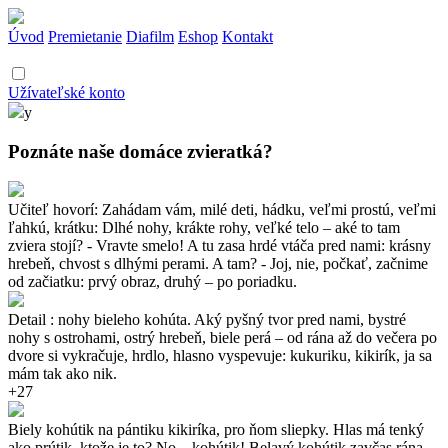
Úvod
Premietanie
Diafilm
Eshop
Kontakt
Užívateľské konto
y
Poznáte naše domáce zvieratká?
Učiteľ hovorí: Zahádam vám, milé deti, hádku, veľmi prostú, veľmi
ľahkú, krátku: Dlhé nohy, krákte rohy, veľké telo – aké to tam
zviera stojí? - Vravte smelo! A tu zasa hrdé vtáča pred nami: krásny
hrebeň, chvost s dlhými perami. A tam? - Joj, nie, počkať, začnime
od začiatku: prvý obraz, druhý – po poriadku.
Detail : nohy bieleho kohúta. Aký pyšný tvor pred nami, bystré
nohy s ostrohami, ostrý hrebeň, biele perá – od rána až do večera po
dvore si vykračuje, hrdlo, hlasno vyspevuje: kukuriku, kikirík, ja sa
mám tak ako nik.
+27
Biely kohútik na pántiku kikiríka, pro ňom sliepky. Hlas má tenký
ako prútik, ktože je to? No – kohútik! Belavý kohútik zavčas rána