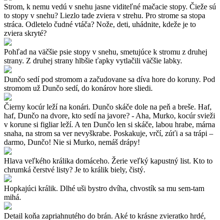
Strom, k nemu vedú v snehu jasne viditeľné mačacie stopy. Čieže sú
to stopy v snehu? Liezlo tade zviera v strehu. Pro strome sa stopa
stráca. Odletelo čudné vtáča? Nože, deti, uhádnite, kdeže je to
zviera skryté?
Pohľad na väčšie psie stopy v snehu, smetujúce k stromu z druhej
strany. Z druhej strany hlbšie ťapky vytlačili väčšie labky.
Dunčo sedí pod stromom a začudovane sa díva hore do koruny. Pod
stromom už Dunčo sedí, do konárov hore sliedi.
Čierny kocúr leží na konári. Dunčo skáče dole na peň a breše. Haf,
haf, Dunčo na dvore, kto sedí na javore? - Aha, Murko, kocúr svieži
v korune si figliar leží. A ten Dunčo len si skáče, labou hrabe, márna
snaha, na strom sa ver nevyškrabe. Poskakuje, vrčí, zúťi a sa trápi –
darmo, Dunčo! Nie si Murko, nemáš drápy!
Hlava veľkého králika domáceho. Žerie veľký kapustný list. Kto to
chrumká čerstvé listy? Je to králik biely, čistý.
Hopkajúci králik. Dlhé uši bystro dvíha, chvostík sa mu sem-tam
mihá.
Detail koňa zapriahnutého do brán. Aké to krásne zvieratko hrdé,