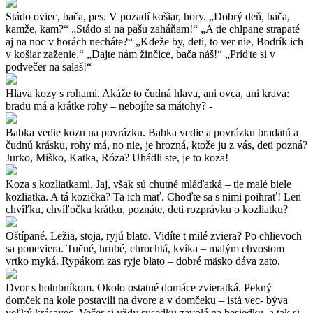
Stádo oviec, bača, pes. V pozadí košiar, hory. „Dobrý deň, bača,
kamže, kam?“ „Stádo si na pašu zaháňam!“ „A tie chlpane strapaté
aj na noc v horách necháte?“ „Kdeže by, deti, to ver nie, Bodrík ich
v košiar zaženie.“ „Dajte nám žinčice, bača náš!“ „Príďte si v
podvečer na salaš!“
Hlava kozy s rohami. Akáže to čudná hlava, ani ovca, ani krava:
bradu má a krátke rohy – nebojíte sa mátohy? -
Babka vedie kozu na povrázku. Babka vedie a povrázku bradatú a
čudnú krásku, rohy má, no nie, je hrozná, ktože ju z vás, deti pozná?
Jurko, Miško, Katka, Róza? Uhádli ste, je to koza!
Koza s kozliatkami. Jaj, však sú chutné mláďatká – tie malé biele
kozliatka. A tá kozička? Ta ich mať. Choďte sa s nimi poihrať! Len
chvíľku, chvíľočku krátku, poznáte, deti rozprávku o kozliatku?
Oštípané. Ležia, stoja, ryjú blato. Vidíte t milé zviera? Po chlievoch
sa poneviera. Tučné, hrubé, chrochtá, kvíka – malým chvostom
vrtko myká. Rypákom zas ryje blato – dobré mäsko dáva zato.
Dvor s holubníkom. Okolo ostatné domáce zvieratká. Pekný
domček na kole postavili na dvore a v domčeku – istá vec- býva
veľký krásavec. Večer si vždy susedku zavolá na besiedku, a tak si