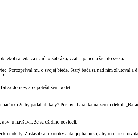
bliekol sa teda za starého žobráka, vzal si palicu a šiel do sveta.
viec. Porozprával mu o svojej biede. Starý bača sa nad nim zľutoval a 
uj!“
al sa domov, aby potešil ženu a deti.
baránka že by padali dukáty? Postavil baránka na zem a riekol: „Baran
aby ju navštívil, že sa už dlho nevideli.
cku dukáty. Zastavil sa u kmotry a dal jej baránka, aby mu ho schovala