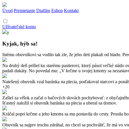
Úvod
Premietanie
Diafilm
Eshop
Kontakt
Užívateľské konto
y
Kyjak, hýb sa!
Istému obuvníkovi sa vodilo tak zle, že jeho deti plakali od hladu. Preo
Na druhý deň prišiel ku starému pastierovi, ktorý pásol veľké stádo o
padali dukáty. No povedal mu: „V krčme u svojej kmotry sa nezastav
Natešený obuvník vzal baránka na plecia, poďakoval starcovi a ponáhľ
+20
Zašiel za vŕšok a začal o bačových slovách pochybovať: z obyčajného 
šťastný naložil si obuvník baránka na plecia a uberal sa domov.
Kráčal popri krčme a jeho kmotra sa mu postavila do cesty. Prosila ho, 
Obuvník sa najprv trochu zdráhal, no chcel sa pochváliť, že má vo vre