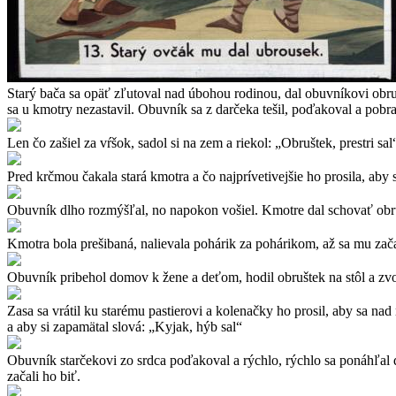
Starý bača sa opäť zľutoval nad úbohou rodinou, dal obuvníkovi obruš
sa u kmotry nezastavil. Obuvník sa z darčeka tešil, poďakoval a pobr
Len čo zašiel za vŕšok, sadol si na zem a riekol: „Obruštek, prestri s
Pred krčmou čakala stará kmotra a čo najprívetivejšie ho prosila, aby s
Obuvník dlho rozmýšľal, no napokon vošiel. Kmotre dal schovať obruš
Kmotra bola prešibaná, nalievala pohárik za pohárikom, až sa mu za
Obuvník pribehol domov k žene a deťom, hodil obruštek na stôl a zvola
Zasa sa vrátil ku starému pastierovi a kolenačky ho prosil, aby sa n
a aby si zapamätal slová: „Kyjak, hýb sal“
Obuvník starčekovi zo srdca poďakoval a rýchlo, rýchlo sa ponáhľal dom
začali ho biť.