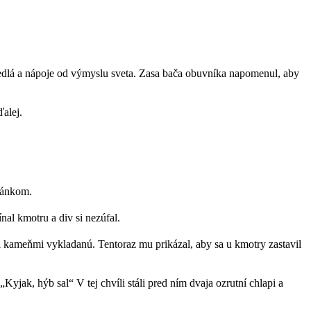
m jedlá a nápoje od výmyslu sveta. Zasa bača obuvníka napomenul, aby
ďalej.
ránkom.
nal kmotru a div si nezúfal.
mi kameňmi vykladanú. Tentoraz mu prikázal, aby sa u kmotry zastavil
Kyjak, hýb sal“ V tej chvíli stáli pred ním dvaja ozrutní chlapi a