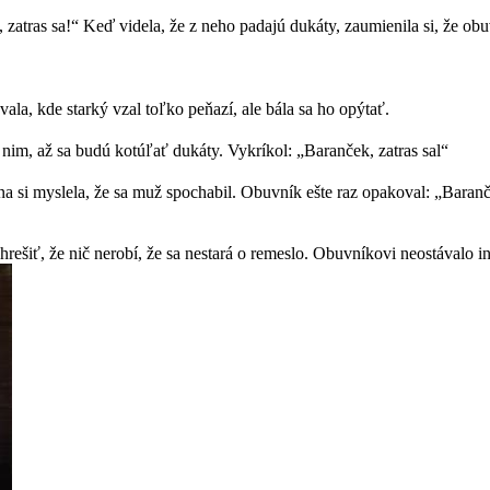
 zatras sa!“ Keď videla, že z neho padajú dukáty, zaumienila si, že ob
la, kde starký vzal toľko peňazí, ale bála sa ho opýtať.
 s nim, až sa budú kotúľať dukáty. Vykríkol: „Baranček, zatras sal“
na si myslela, že sa muž spochabil. Obuvník ešte raz opakoval: „Baran
rešiť, že nič nerobí, že sa nestará o remeslo. Obuvníkovi neostávalo in