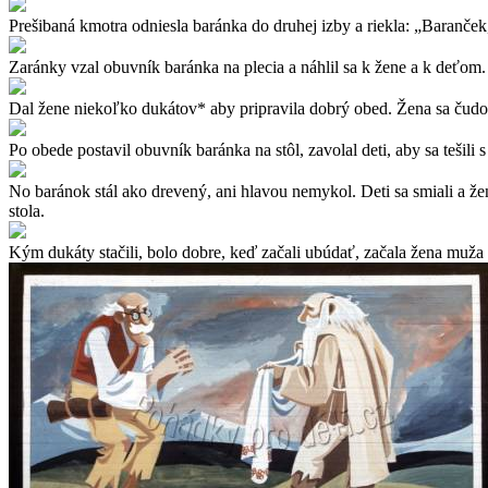
Prešibaná kmotra odniesla baránka do druhej izby a riekla: „Baranček,
Zaránky vzal obuvník baránka na plecia a náhlil sa k žene a k deťom.
Dal žene niekoľko dukátov* aby pripravila dobrý obed. Žena sa čudova
Po obede postavil obuvník baránka na stôl, zavolal deti, aby sa tešili
No baránok stál ako drevený, ani hlavou nemykol. Deti sa smiali a že
stola.
Kým dukáty stačili, bolo dobre, keď začali ubúdať, začala žena muža h