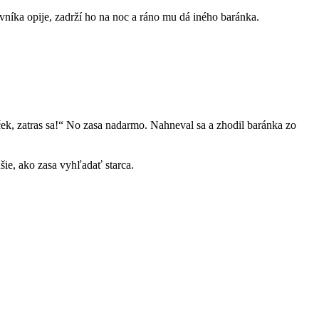
uvníka opije, zadrží ho na noc a ráno mu dá iného baránka.
ček, zatras sa!“ No zasa nadarmo. Nahneval sa a zhodil baránka zo
šie, ako zasa vyhľadať starca.