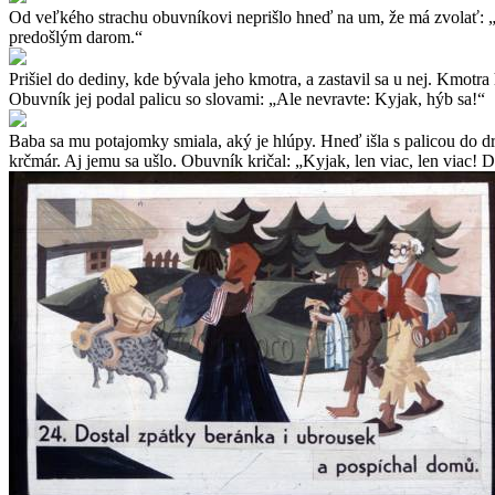
Od veľkého strachu obuvníkovi neprišlo hneď na um, že má zvolať: „K
predošlým darom.“
Prišiel do dediny, kde bývala jeho kmotra, a zastavil sa u nej. Kmotr
Obuvník jej podal palicu so slovami: „Ale nevravte: Kyjak, hýb sa!“
Baba sa mu potajomky smiala, aký je hlúpy. Hneď išla s palicou do druh
krčmár. Aj jemu sa ušlo. Obuvník kričal: „Kyjak, len viac, len viac!