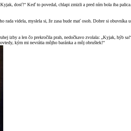
yjak, dosť!“ Keď to povedal, chlapi zmizli a pred ním bola iba palica
a ho rada videla, myslela si, že zasa bude mať osoh. Dobre si obuvníka 
ej izby a len čo prekročila prah, nedočkavo zvolala: „Kyjak, hýb sa!“ V 
 Dovtedy, kým mi nevrátia môjho baránka a môj obruštek!“