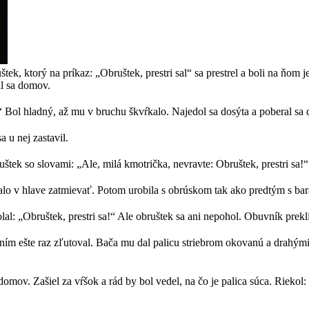
tek, ktorý na príkaz: „Obruštek, prestri sal“ sa prestrel a boli na ňo
al sa domov.
al“ Bol hladný, až mu v bruchu škvŕkalo. Najedol sa dosýta a poberal sa 
a u nej zastavil.
tek so slovami: „Ale, milá kmotrička, nevravte: Obruštek, prestri sa!“
čalo v hlave zatmievať. Potom urobila s obrúskom tak ako predtým s ba
l: „Obruštek, prestri sa!“ Ale obruštek sa ani nepohol. Obuvník preklí
ad ním ešte raz zľutoval. Bača mu dal palicu striebrom okovanú a drahý
ov. Zašiel za vŕšok a rád by bol vedel, na čo je palica súca. Riekol: „