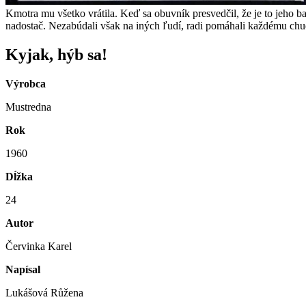
Kmotra mu všetko vrátila. Keď sa obuvník presvedčil, že je to jeho ba
nadostač. Nezabúdali však na iných ľudí, radi pomáhali každému c
Kyjak, hýb sa!
Výrobca
Mustredna
Rok
1960
Dĺžka
24
Autor
Červinka Karel
Napísal
Lukášová Růžena