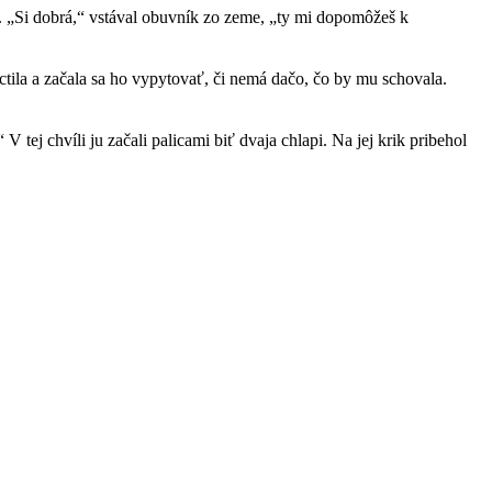
. „Si dobrá,“ vstával obuvník zo zeme, „ty mi dopomôžeš k
uctila a začala sa ho vypytovať, či nemá dačo, čo by mu schovala.
tej chvíli ju začali palicami biť dvaja chlapi. Na jej krik pribehol