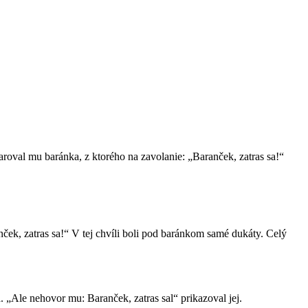
daroval mu baránka, z ktorého na zavolanie: „Baranček, zatras sa!“
ček, zatras sa!“ V tej chvíli boli pod baránkom samé dukáty. Celý
. „Ale nehovor mu: Baranček, zatras sal“ prikazoval jej.