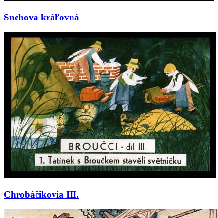
Snehová kráľovná
Chrobáčikovia III.