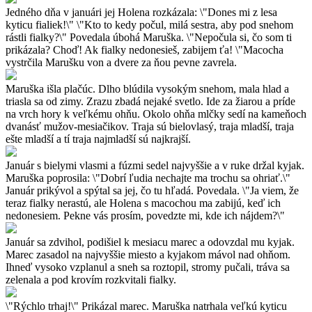
Jedného dňa v januári jej Holena rozkázala: \"Dones mi z lesa
kyticu fialiek!\" \"Kto to kedy počul, milá sestra, aby pod snehom
rástli fialky?\" Povedala úbohá Maruška. \"Nepočula si, čo som ti
prikázala? Choď! Ak fialky nedonesieš, zabijem ťa! \"Macocha
vystrčila Marušku von a dvere za ňou pevne zavrela.
Maruška išla plačúc. Dlho blúdila vysokým snehom, mala hlad a
triasla sa od zimy. Zrazu zbadá nejaké svetlo. Ide za žiarou a príde
na vrch hory k veľkému ohňu. Okolo ohňa mlčky sedí na kameňoch
dvanásť mužov-mesiačikov. Traja sú bielovlasý, traja mladší, traja
ešte mladší a tí traja najmladší sú najkrajší.
Január s bielymi vlasmi a fúzmi sedel najvyššie a v ruke držal kyjak.
Maruška poprosila: \"Dobrí ľudia nechajte ma trochu sa ohriať.\"
Január prikývol a spýtal sa jej, čo tu hľadá. Povedala. \"Ja viem, že
teraz fialky nerastú, ale Holena s macochou ma zabijú, keď ich
nedonesiem. Pekne vás prosím, povedzte mi, kde ich nájdem?\"
Január sa zdvihol, podišiel k mesiacu marec a odovzdal mu kyjak.
Marec zasadol na najvyššie miesto a kyjakom mávol nad ohňom.
Ihneď vysoko vzplanul a sneh sa roztopil, stromy pučali, tráva sa
zelenala a pod krovím rozkvitali fialky.
\"Rýchlo trhaj!\" Prikázal marec. Maruška natrhala veľkú kyticu