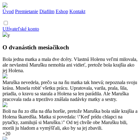
Úvod
Premietanie
Diafilm
Eshop
Kontakt
Užívateľské konto
y
O dvanástich mesiačikoch
Bola jedna matka a mala dve dcéry. Vlastnú Holenu veľmi milovala,
ale nevlastnú Marušku nemohla ani vidieť, pretože bola krajšia ako
jej Holena.
Maruška nevedela, prečo sa na ňu matka tak hnevá; nepoznala svoju
krásu. Musela robiť všetku prácu. Upratovala, varila, prala, šila,
priadla, o kravu sa starala a Holena sa len parádila. Ale Maruška
pracovala rada a trpezlivo znášala nadávky matky a sestry.
Boli na ňu zo dňa na dňa horšie, pretože Maruška bola stále krajšia a
Holena škaredšia. Matka si povedala: \"Keď prídu chlapci na
pytačky, zamilujú si Marušku.\" Od tej chvíle obe Marušku bili,
morili ju hladom a vymýšľali, ako by sa jej zbavili.
+20