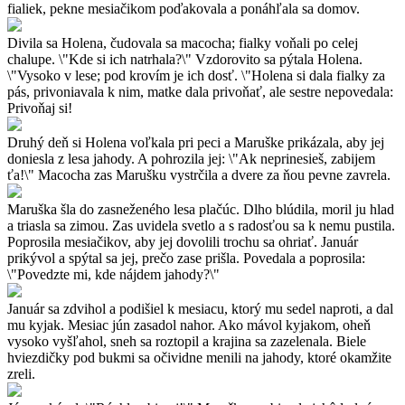
fialiek, pekne mesiačikom poďakovala a ponáhľala sa domov.
Divila sa Holena, čudovala sa macocha; fialky voňali po celej
chalupe. \"Kde si ich natrhala?\" Vzdorovito sa pýtala Holena.
\"Vysoko v lese; pod krovím je ich dosť. \"Holena si dala fialky za
pás, privoniavala k nim, matke dala privoňať, ale sestre nepovedala:
Privoňaj si!
Druhý deň si Holena voľkala pri peci a Maruške prikázala, aby jej
doniesla z lesa jahody. A pohrozila jej: \"Ak neprinesieš, zabijem
ťa!\" Macocha zas Marušku vystrčila a dvere za ňou pevne zavrela.
Maruška šla do zasneženého lesa plačúc. Dlho blúdila, moril ju hlad
a triasla sa zimou. Zas uvidela svetlo a s radosťou sa k nemu pustila.
Poprosila mesiačikov, aby jej dovolili trochu sa ohriať. Január
prikývol a spýtal sa jej, prečo zase prišla. Povedala a poprosila:
\"Povedzte mi, kde nájdem jahody?\"
Január sa zdvihol a podišiel k mesiacu, ktorý mu sedel naproti, a dal
mu kyjak. Mesiac jún zasadol nahor. Ako mávol kyjakom, oheň
vysoko vyšľahol, sneh sa roztopil a krajina sa zazelenala. Biele
hviezdičky pod bukmi sa očividne menili na jahody, ktoré okamžite
zreli.