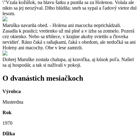
\"Vzala kožúšok, na hlavu šatku a pustila sa za Holenou. Volala ale
nikto sa jej neozýval. Dlho blúdila; sneh sa sypal a ľadový vietor dul
lesom.
Maruška navarila obed. - Holena ani macocha neprichádzali.
Zasadla k praslici; vretienko už má plné a v izba sa zotmelo. Pozerá
cez okienko. Nebo sa trbliece, v krajine akoby svietilo a človeka
nevidieť. Ráno čaká s raňajkami, čaká s obedom, ale nedočká sa ani
Holeny ani macochy. Obe v lese zamrzli.
Dobrej Maruške zostala chalupa, aj kravička, aj kúsok poľa. Našiel
sa aj hospodár, a tak si nažívali v pokoji.
O dvanástich mesiačkoch
Výrobca
Mustredna
Rok
1970
Dĺžka