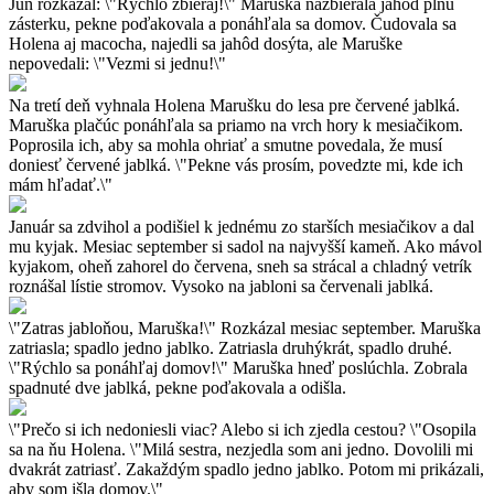
Jún rozkázal: \"Rýchlo zbieraj!\" Maruška nazbierala jahôd plnú
zásterku, pekne poďakovala a ponáhľala sa domov. Čudovala sa
Holena aj macocha, najedli sa jahôd dosýta, ale Maruške
nepovedali: \"Vezmi si jednu!\"
Na tretí deň vyhnala Holena Marušku do lesa pre červené jablká.
Maruška plačúc ponáhľala sa priamo na vrch hory k mesiačikom.
Poprosila ich, aby sa mohla ohriať a smutne povedala, že musí
doniesť červené jablká. \"Pekne vás prosím, povedzte mi, kde ich
mám hľadať.\"
Január sa zdvihol a podišiel k jednému zo starších mesiačikov a dal
mu kyjak. Mesiac september si sadol na najvyšší kameň. Ako mávol
kyjakom, oheň zahorel do červena, sneh sa strácal a chladný vetrík
roznášal lístie stromov. Vysoko na jabloni sa červenali jablká.
\"Zatras jabloňou, Maruška!\" Rozkázal mesiac september. Maruška
zatriasla; spadlo jedno jablko. Zatriasla druhýkrát, spadlo druhé.
\"Rýchlo sa ponáhľaj domov!\" Maruška hneď poslúchla. Zobrala
spadnuté dve jablká, pekne poďakovala a odišla.
\"Prečo si ich nedoniesli viac? Alebo si ich zjedla cestou? \"Osopila
sa na ňu Holena. \"Milá sestra, nezjedla som ani jedno. Dovolili mi
dvakrát zatriasť. Zakaždým spadlo jedno jablko. Potom mi prikázali,
aby som išla domov.\"